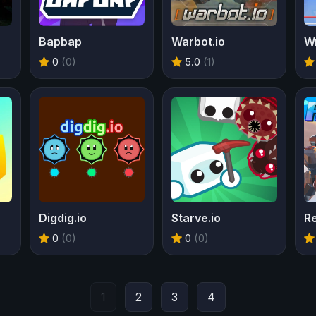
Bapbap
Warbot.io
Wr
0
(0)
5.0
(1)
Digdig.io
Starve.io
Re
0
(0)
0
(0)
1
2
3
4