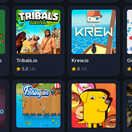
b
Tribals.io
Krew.io
Gi
5.0
(4)
0
(0)