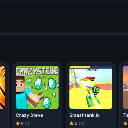
Crazy Steve
Smashtank.io
Ta
0
(0)
0
(0)