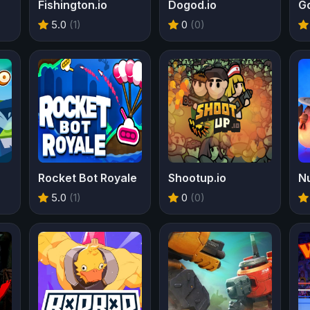
Fishington.io
Dogod.io
Go
5.0
(1)
0
(0)
Rocket Bot Royale
Shootup.io
N
5.0
(1)
0
(0)