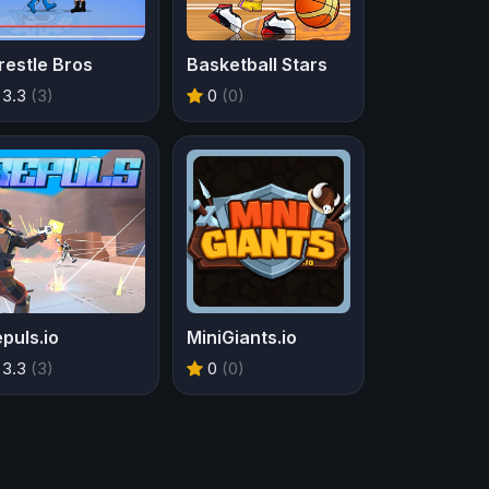
estle Bros
Basketball Stars
3.3
(3)
0
(0)
puls.io
MiniGiants.io
3.3
(3)
0
(0)