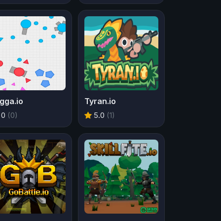
gga.io
Tyran.io
0
(0)
5.0
(1)