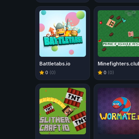
Battletabs.io
Minefighters.clu
0
(0)
0
(0)